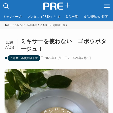
トップページ
プレタス（PRE+）とは
製品一覧
食品開発のご提案
ホーム
レシピ・活用事例
ミキサー不使用嚥下食
ミキサーを使わない ゴボウポタ
2026
7/08
ージュ！
2022年11月19日
2026年7月8日
ミキサー不使用嚥下食