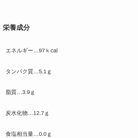
栄養成分
エネルギー…97ｋcal
タンパク質…5.1ｇ
脂質…3.9ｇ
炭水化物…12.7ｇ
食塩相当量…0.0ｇ